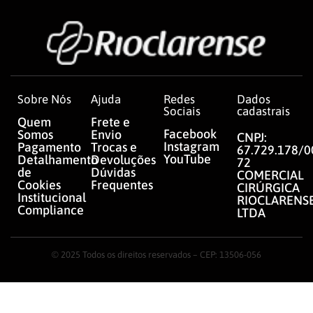
Sobre Nós
Ajuda
Redes
Dados
Sociais
cadastrais
Quem
Frete e
Facebook
Somos
Envio
CNPJ:
Instagram
Pagamento
Trocas e
67.729.178/0
YouTube
Detalhamento
Devoluções
72
de
Dúvidas
COMERCIAL
Cookies
Frequentes
CIRÚRGICA
Institucional
RIOCLARENS
Compliance
LTDA
© 2025 Todos os direitos reservados – CEP: 13506-056