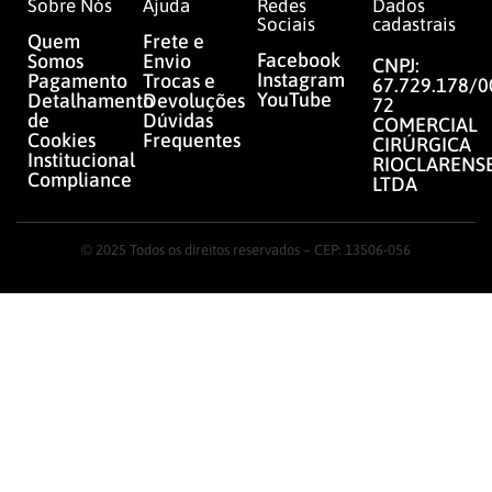
Sobre Nós
Ajuda
Redes
Dados
Sociais
cadastrais
Quem
Frete e
Facebook
Somos
Envio
CNPJ:
Instagram
Pagamento
Trocas e
67.729.178/0
YouTube
Detalhamento
Devoluções
72
de
Dúvidas
COMERCIAL
Cookies
Frequentes
CIRÚRGICA
Institucional
RIOCLARENS
Compliance
LTDA
© 2025 Todos os direitos reservados – CEP: 13506-056